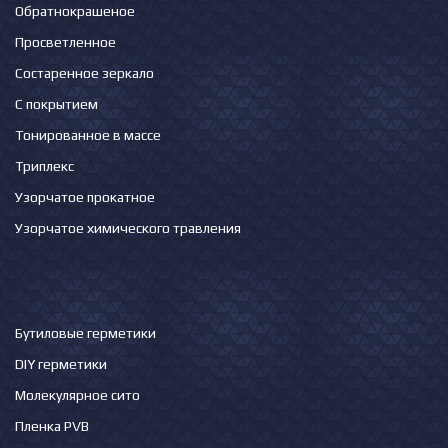
Обратнокрашеное
Просветленное
Состаренное зеркало
С покрытием
Тонированное в массе
Триплекс
Узорчатое прокатное
Узорчатое химического травления
Бутиловые герметики
DIY герметики
Молекулярное сито
Пленка PVB