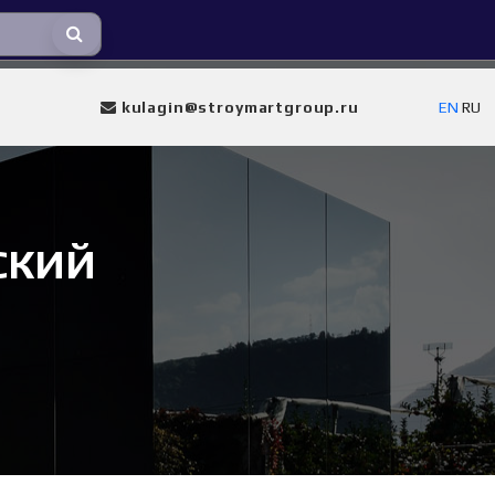
kulagin@stroymartgroup.ru
EN
RU
СКИЙ