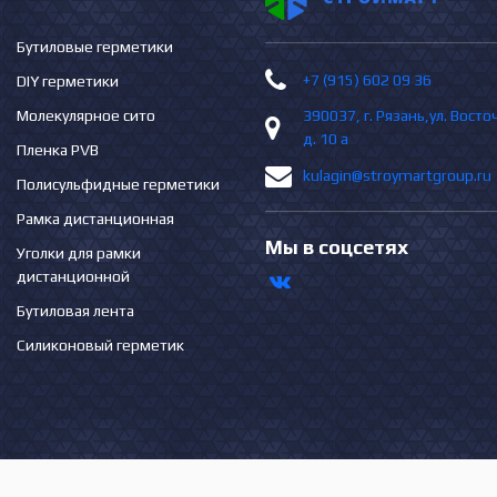
Бутиловые герметики
+7 (915) 602 09 36
DIY герметики
Молекулярное сито
390037, г. Рязань,ул. Вост
д. 10 а
Пленка PVB
kulagin@stroymartgroup.ru
Полисульфидные герметики
Рамка дистанционная
Мы в соцсетях
Уголки для рамки
дистанционной
Бутиловая лента
Силиконовый герметик