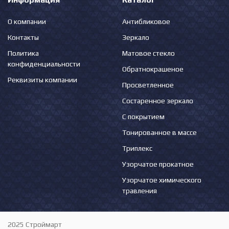
О компании
Антибликовое
Контакты
Зеркало
Политика
Матовое стекло
конфиденциальности
Обратнокрашеное
Реквизиты компании
Просветленное
Состаренное зеркало
С покрытием
Тонированное в массе
Триплекс
Узорчатое прокатное
Узорчатое химического
травления
2025 Строймарт