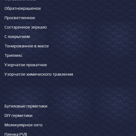
Обратнокрашеное
Просветленное
Состаренное зеркало
С покрытием
Тонированное в массе
Триплекс
Узорчатое прокатное
Узорчатое химического травления
Бутиловые герметики
DIY герметики
Молекулярное сито
Пленка PVB